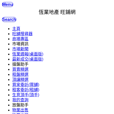
Menu
恆業地產 旺鋪網
Search
主頁
旺舖搜尋器
商場專區
市場資訊
市場新聞
恆業週報(桌面版)
最新成交(桌面版)
搵盤助手
買賣精選
租盤精選
頂讓精選
買家委託(買舖)
租客委託(租舖)
生意頂手(頂手)
我的查詢
放盤助手
物業出售