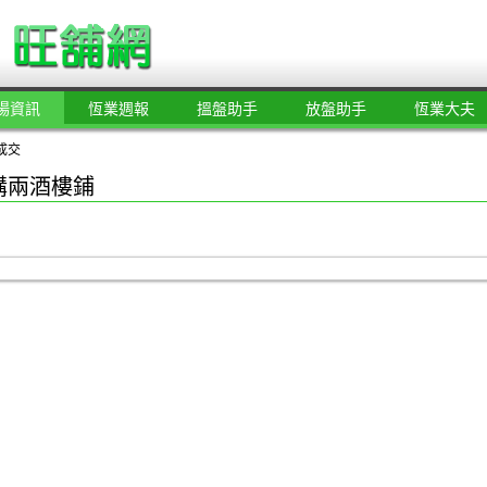
場資訊
恆業週報
搵盤助手
放盤助手
恆業大夫
成交
億購兩酒樓鋪