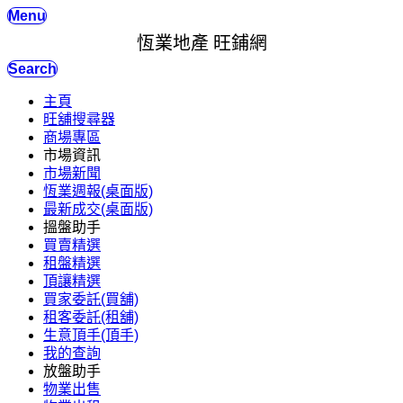
Menu
恆業地產 旺鋪網
Search
主頁
旺舖搜尋器
商場專區
市場資訊
市場新聞
恆業週報(桌面版)
最新成交(桌面版)
搵盤助手
買賣精選
租盤精選
頂讓精選
買家委託(買舖)
租客委託(租舖)
生意頂手(頂手)
我的查詢
放盤助手
物業出售