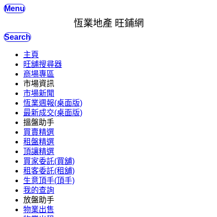
Menu
恆業地產 旺鋪網
Search
主頁
旺舖搜尋器
商場專區
市場資訊
市場新聞
恆業週報(桌面版)
最新成交(桌面版)
搵盤助手
買賣精選
租盤精選
頂讓精選
買家委託(買舖)
租客委託(租舖)
生意頂手(頂手)
我的查詢
放盤助手
物業出售