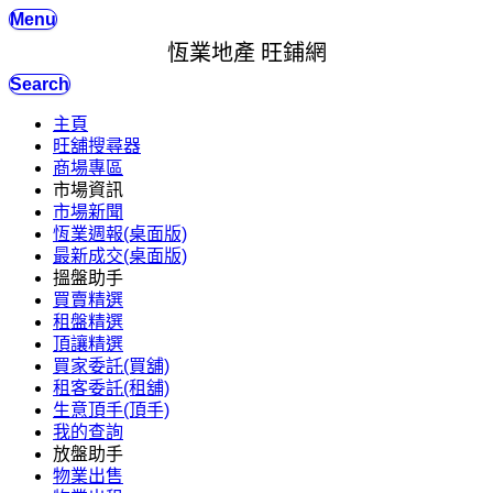
Menu
恆業地產 旺鋪網
Search
主頁
旺舖搜尋器
商場專區
市場資訊
市場新聞
恆業週報(桌面版)
最新成交(桌面版)
搵盤助手
買賣精選
租盤精選
頂讓精選
買家委託(買舖)
租客委託(租舖)
生意頂手(頂手)
我的查詢
放盤助手
物業出售