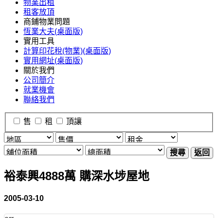
物業出租
租客放頂
商鋪物業問題
恆業大夫(桌面版)
實用工具
計算印花稅(物業)(桌面版)
實用網址(桌面版)
關於我們
公司簡介
就業機會
聯絡我們
售
租
頂讓
搜尋
返回
裕泰興4888萬 購深水埗屋地
2005-03-10