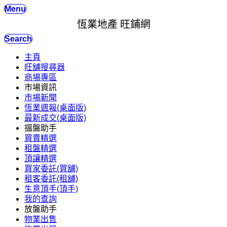
Menu
恆業地產 旺鋪網
Search
主頁
旺舖搜尋器
商場專區
市場資訊
市場新聞
恆業週報(桌面版)
最新成交(桌面版)
搵盤助手
買賣精選
租盤精選
頂讓精選
買家委託(買舖)
租客委託(租舖)
生意頂手(頂手)
我的查詢
放盤助手
物業出售