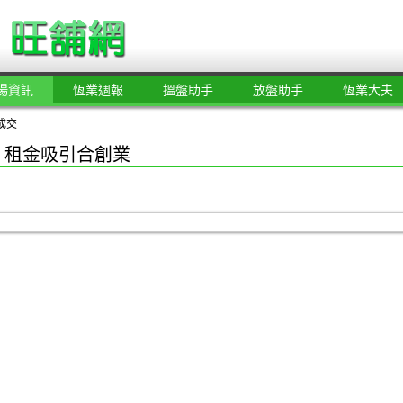
場資訊
恆業週報
搵盤助手
放盤助手
恆業大夫
成交
 租金吸引合創業