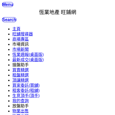
Menu
恆業地產 旺鋪網
Search
主頁
旺舖搜尋器
商場專區
市場資訊
市場新聞
恆業週報(桌面版)
最新成交(桌面版)
搵盤助手
買賣精選
租盤精選
頂讓精選
買家委託(買舖)
租客委託(租舖)
生意頂手(頂手)
我的查詢
放盤助手
物業出售