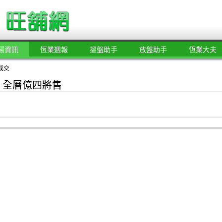
場資訊
恆業週報
搵盤助手
放盤助手
恆業大夫
成交
 全層億四將售