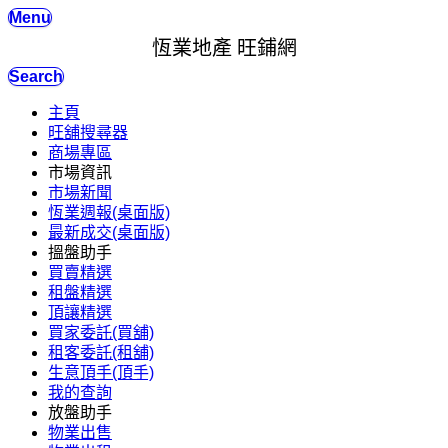
Menu
恆業地產 旺鋪網
Search
主頁
旺舖搜尋器
商場專區
市場資訊
市場新聞
恆業週報(桌面版)
最新成交(桌面版)
搵盤助手
買賣精選
租盤精選
頂讓精選
買家委託(買舖)
租客委託(租舖)
生意頂手(頂手)
我的查詢
放盤助手
物業出售