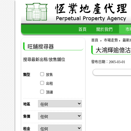
首頁
關於我們
市
首頁
市場走勢
最新
旺舖搜尋器
大鴻輝逾億沽
搜尋最新出租/放售舖位
發布日期：2005-03-01
類型
放售
出租
頂讓
地區
售價
租金