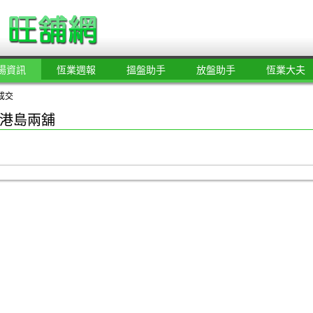
場資訊
恆業週報
搵盤助手
放盤助手
恆業大夫
成交
港島兩舖