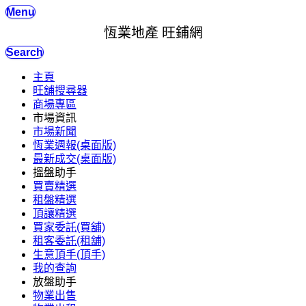
Menu
恆業地產 旺鋪網
Search
主頁
旺舖搜尋器
商場專區
市場資訊
市場新聞
恆業週報(桌面版)
最新成交(桌面版)
搵盤助手
買賣精選
租盤精選
頂讓精選
買家委託(買舖)
租客委託(租舖)
生意頂手(頂手)
我的查詢
放盤助手
物業出售