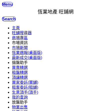
Menu
恆業地產 旺鋪網
Search
主頁
旺舖搜尋器
商場專區
市場資訊
市場新聞
恆業週報(桌面版)
最新成交(桌面版)
搵盤助手
買賣精選
租盤精選
頂讓精選
買家委託(買舖)
租客委託(租舖)
生意頂手(頂手)
我的查詢
放盤助手
物業出售