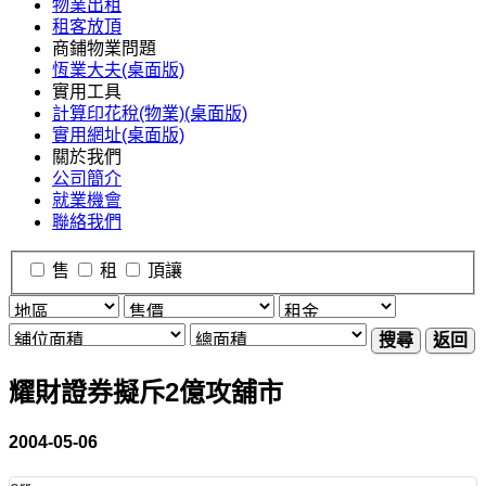
物業出租
租客放頂
商鋪物業問題
恆業大夫(桌面版)
實用工具
計算印花稅(物業)(桌面版)
實用網址(桌面版)
關於我們
公司簡介
就業機會
聯絡我們
售
租
頂讓
搜尋
返回
耀財證券擬斥2億攻舖市
2004-05-06