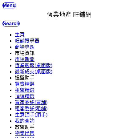
Menu
恆業地產 旺鋪網
Search
主頁
旺舖搜尋器
商場專區
市場資訊
市場新聞
恆業週報(桌面版)
最新成交(桌面版)
搵盤助手
買賣精選
租盤精選
頂讓精選
買家委託(買舖)
租客委託(租舖)
生意頂手(頂手)
我的查詢
放盤助手
物業出售