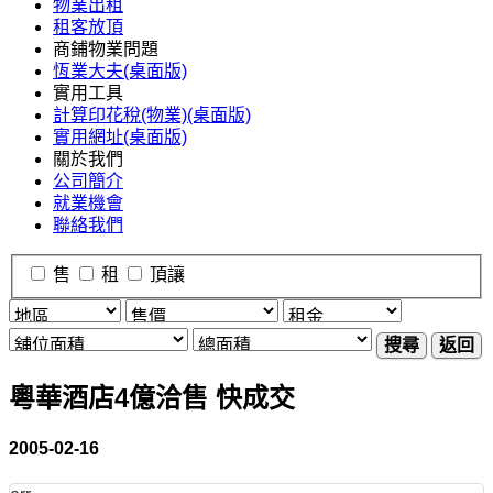
物業出租
租客放頂
商鋪物業問題
恆業大夫(桌面版)
實用工具
計算印花稅(物業)(桌面版)
實用網址(桌面版)
關於我們
公司簡介
就業機會
聯絡我們
售
租
頂讓
搜尋
返回
粵華酒店4億洽售 快成交
2005-02-16