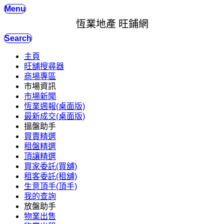
Menu
恆業地產 旺鋪網
Search
主頁
旺舖搜尋器
商場專區
市場資訊
市場新聞
恆業週報(桌面版)
最新成交(桌面版)
搵盤助手
買賣精選
租盤精選
頂讓精選
買家委託(買舖)
租客委託(租舖)
生意頂手(頂手)
我的查詢
放盤助手
物業出售