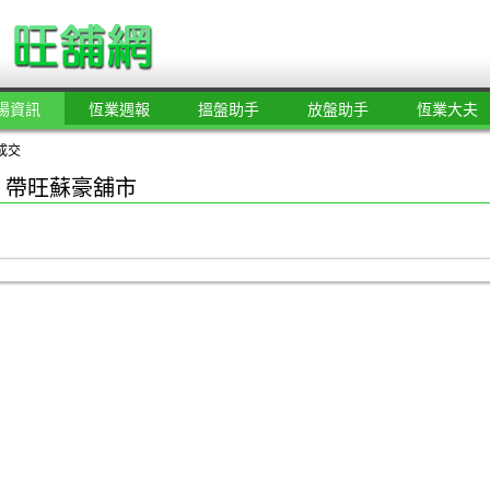
場資訊
恆業週報
搵盤助手
放盤助手
恆業大夫
成交
 帶旺蘇豪舖市