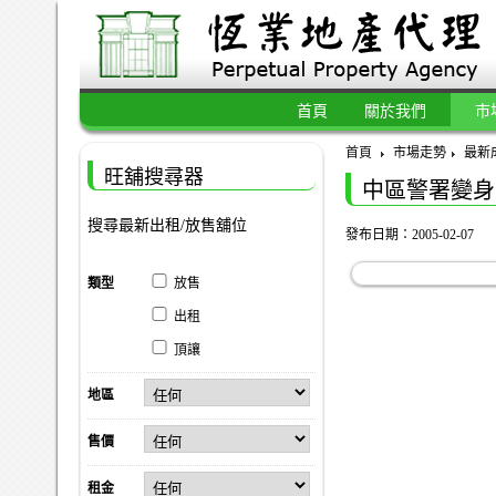
首頁
關於我們
市
首頁
市場走勢
最新
旺舖搜尋器
中區警署變身
搜尋最新出租/放售舖位
發布日期：2005-02-07
類型
放售
出租
頂讓
地區
售價
租金