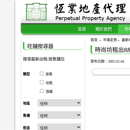
首頁
關於我們
市
首頁
市場走勢
最新
旺舖搜尋器
時尚坊租出8
搜尋最新出租/放售舖位
發布日期：2005-02-04
類型
放售
出租
頂讓
地區
售價
租金