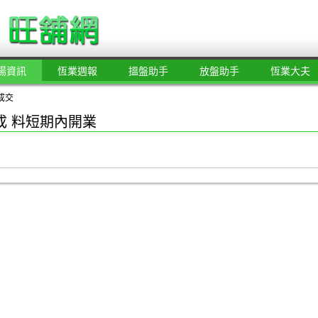
場資訊
恆業週報
搵盤助手
放盤助手
恆業大夫
成交
成 料短期內開業