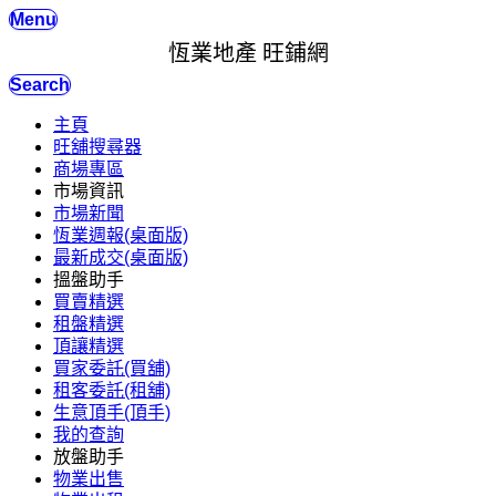
Menu
恆業地產 旺鋪網
Search
主頁
旺舖搜尋器
商場專區
市場資訊
市場新聞
恆業週報(桌面版)
最新成交(桌面版)
搵盤助手
買賣精選
租盤精選
頂讓精選
買家委託(買舖)
租客委託(租舖)
生意頂手(頂手)
我的查詢
放盤助手
物業出售