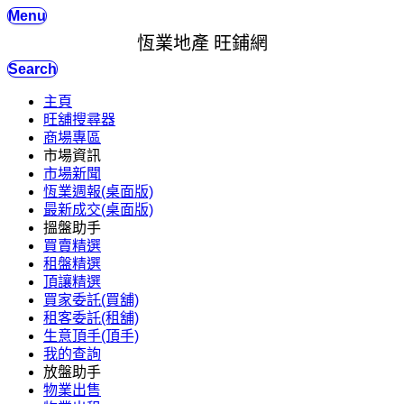
Menu
恆業地產 旺鋪網
Search
主頁
旺舖搜尋器
商場專區
市場資訊
市場新聞
恆業週報(桌面版)
最新成交(桌面版)
搵盤助手
買賣精選
租盤精選
頂讓精選
買家委託(買舖)
租客委託(租舖)
生意頂手(頂手)
我的查詢
放盤助手
物業出售