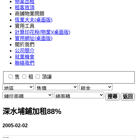
物業出租
租客放頂
商鋪物業問題
恆業大夫(桌面版)
實用工具
計算印花稅(物業)(桌面版)
實用網址(桌面版)
關於我們
公司簡介
就業機會
聯絡我們
售
租
頂讓
搜尋
返回
深水埔鋪加租88%
2005-02-02