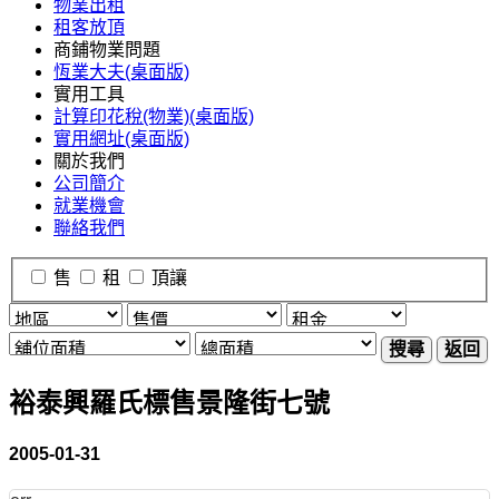
物業出租
租客放頂
商鋪物業問題
恆業大夫(桌面版)
實用工具
計算印花稅(物業)(桌面版)
實用網址(桌面版)
關於我們
公司簡介
就業機會
聯絡我們
售
租
頂讓
搜尋
返回
裕泰興羅氏標售景隆街七號
2005-01-31