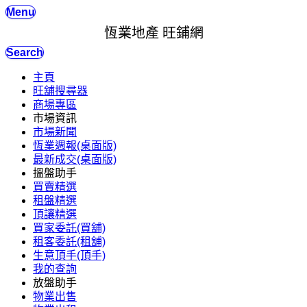
Menu
恆業地產 旺鋪網
Search
主頁
旺舖搜尋器
商場專區
市場資訊
市場新聞
恆業週報(桌面版)
最新成交(桌面版)
搵盤助手
買賣精選
租盤精選
頂讓精選
買家委託(買舖)
租客委託(租舖)
生意頂手(頂手)
我的查詢
放盤助手
物業出售