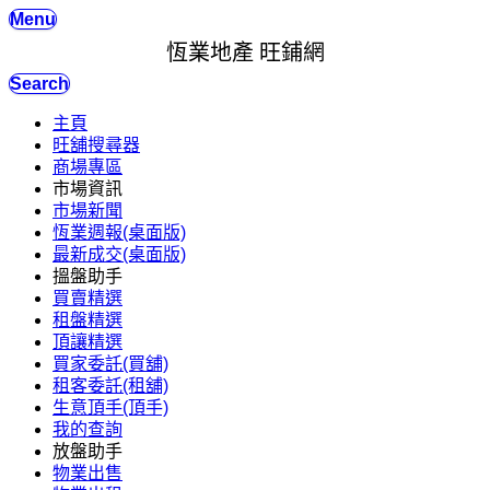
Menu
恆業地產 旺鋪網
Search
主頁
旺舖搜尋器
商場專區
市場資訊
市場新聞
恆業週報(桌面版)
最新成交(桌面版)
搵盤助手
買賣精選
租盤精選
頂讓精選
買家委託(買舖)
租客委託(租舖)
生意頂手(頂手)
我的查詢
放盤助手
物業出售