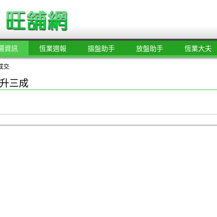
場資訊
恆業週報
搵盤助手
放盤助手
恆業大夫
成交
升三成