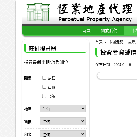
首頁
關於我們
市
首頁
市場走勢
最新
旺舖搜尋器
投資者資鋪價
搜尋最新出租/放售舖位
發布日期：2005-01-18
類型
放售
出租
頂讓
地區
售價
租金