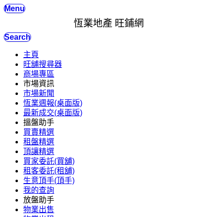
Menu
恆業地產 旺鋪網
Search
主頁
旺舖搜尋器
商場專區
市場資訊
市場新聞
恆業週報(桌面版)
最新成交(桌面版)
搵盤助手
買賣精選
租盤精選
頂讓精選
買家委託(買舖)
租客委託(租舖)
生意頂手(頂手)
我的查詢
放盤助手
物業出售