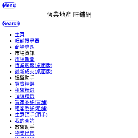
Menu
恆業地產 旺鋪網
Search
主頁
旺舖搜尋器
商場專區
市場資訊
市場新聞
恆業週報(桌面版)
最新成交(桌面版)
搵盤助手
買賣精選
租盤精選
頂讓精選
買家委託(買舖)
租客委託(租舖)
生意頂手(頂手)
我的查詢
放盤助手
物業出售