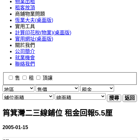
物業出租
租客放頂
商鋪物業問題
恆業大夫(桌面版)
實用工具
計算印花稅(物業)(桌面版)
實用網址(桌面版)
關於我們
公司簡介
就業機會
聯絡我們
售
租
頂讓
搜尋
返回
筲箕灣二三線鋪位 租金回報5.5厘
2005-01-15