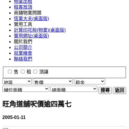
物業出租
租客放頂
商鋪物業問題
恆業大夫(桌面版)
實用工具
計算印花稅(物業)(桌面版)
實用網址(桌面版)
關於我們
公司簡介
就業機會
聯絡我們
售
租
頂讓
搜尋
返回
旺角道舖呎價逾四萬七
2005-01-11