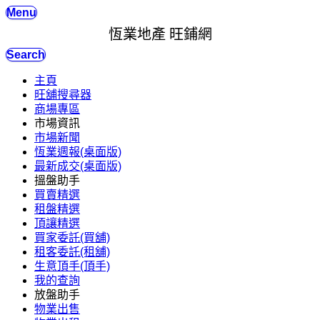
Menu
恆業地產 旺鋪網
Search
主頁
旺舖搜尋器
商場專區
市場資訊
市場新聞
恆業週報(桌面版)
最新成交(桌面版)
搵盤助手
買賣精選
租盤精選
頂讓精選
買家委託(買舖)
租客委託(租舖)
生意頂手(頂手)
我的查詢
放盤助手
物業出售