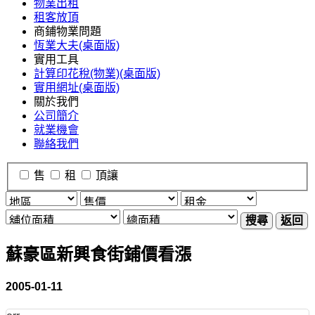
物業出租
租客放頂
商鋪物業問題
恆業大夫(桌面版)
實用工具
計算印花稅(物業)(桌面版)
實用網址(桌面版)
關於我們
公司簡介
就業機會
聯絡我們
售
租
頂讓
搜尋
返回
蘇豪區新興食街鋪價看漲
2005-01-11