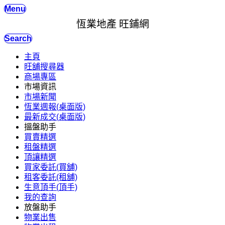
Menu
恆業地產 旺鋪網
Search
主頁
旺舖搜尋器
商場專區
市場資訊
市場新聞
恆業週報(桌面版)
最新成交(桌面版)
搵盤助手
買賣精選
租盤精選
頂讓精選
買家委託(買舖)
租客委託(租舖)
生意頂手(頂手)
我的查詢
放盤助手
物業出售