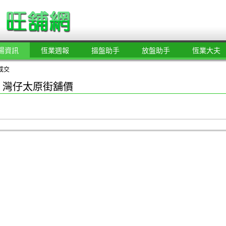
場資訊
恆業週報
搵盤助手
放盤助手
恆業大夫
成交
 灣仔太原街舖價