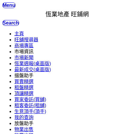
Menu
恆業地產 旺鋪網
Search
主頁
旺舖搜尋器
商場專區
市場資訊
市場新聞
恆業週報(桌面版)
最新成交(桌面版)
搵盤助手
買賣精選
租盤精選
頂讓精選
買家委託(買舖)
租客委託(租舖)
生意頂手(頂手)
我的查詢
放盤助手
物業出售