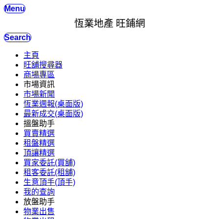
Menu
恆業地產 旺鋪網
Search
主頁
旺舖搜尋器
商場專區
市場資訊
市場新聞
恆業週報(桌面版)
最新成交(桌面版)
搵盤助手
買賣精選
租盤精選
頂讓精選
買家委託(買舖)
租客委託(租舖)
生意頂手(頂手)
我的查詢
放盤助手
物業出售