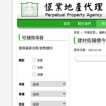
首頁
關於我們
市
首頁
市場走勢
最新
旺舖搜尋器
建材街鋪價今
搜尋最新出租/放售舖位
發布日期：2005-01-04
類型
放售
出租
頂讓
地區
售價
租金