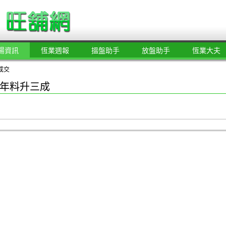
場資訊
恆業週報
搵盤助手
放盤助手
恆業大夫
成交
年料升三成