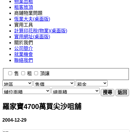
物業出租
租客放頂
商鋪物業問題
恆業大夫(桌面版)
實用工具
計算印花稅(物業)(桌面版)
實用網址(桌面版)
關於我們
公司簡介
就業機會
聯絡我們
售
租
頂讓
搜尋
返回
羅家寶4700萬買尖沙咀舖
2004-12-29