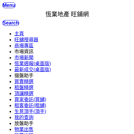
Menu
恆業地產 旺鋪網
Search
主頁
旺舖搜尋器
商場專區
市場資訊
市場新聞
恆業週報(桌面版)
最新成交(桌面版)
搵盤助手
買賣精選
租盤精選
頂讓精選
買家委託(買舖)
租客委託(租舖)
生意頂手(頂手)
我的查詢
放盤助手
物業出售