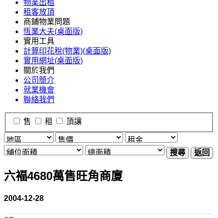
物業出租
租客放頂
商鋪物業問題
恆業大夫(桌面版)
實用工具
計算印花稅(物業)(桌面版)
實用網址(桌面版)
關於我們
公司簡介
就業機會
聯絡我們
售
租
頂讓
搜尋
返回
六褔4680萬售旺角商廈
2004-12-28