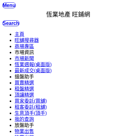
Menu
恆業地產 旺鋪網
Search
主頁
旺舖搜尋器
商場專區
市場資訊
市場新聞
恆業週報(桌面版)
最新成交(桌面版)
搵盤助手
買賣精選
租盤精選
頂讓精選
買家委託(買舖)
租客委託(租舖)
生意頂手(頂手)
我的查詢
放盤助手
物業出售