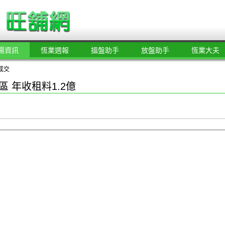
場資訊
恆業週報
搵盤助手
放盤助手
恆業大夫
成交
區 年收租料1.2億