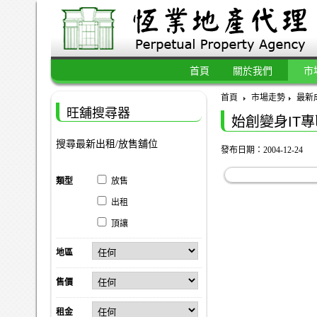
首頁
關於我們
市
首頁
市場走勢
最新
旺舖搜尋器
始創變身IT專
搜尋最新出租/放售舖位
發布日期：2004-12-24
類型
放售
出租
頂讓
地區
售價
租金