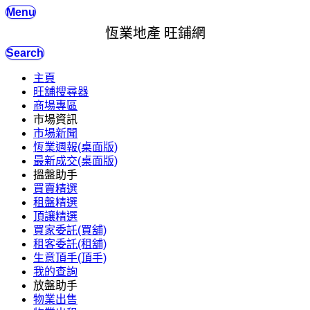
Menu
恆業地產 旺鋪網
Search
主頁
旺舖搜尋器
商場專區
市場資訊
市場新聞
恆業週報(桌面版)
最新成交(桌面版)
搵盤助手
買賣精選
租盤精選
頂讓精選
買家委託(買舖)
租客委託(租舖)
生意頂手(頂手)
我的查詢
放盤助手
物業出售