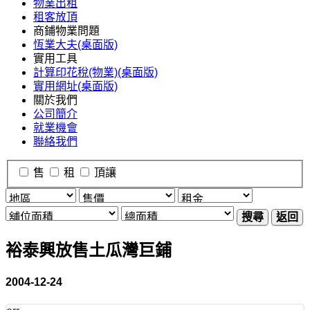
物業出租
租客放頂
商鋪物業問題
恆業大夫(桌面版)
實用工具
計算印花稅(物業)(桌面版)
實用網址(桌面版)
關於我們
公司簡介
就業機會
聯絡我們
售
租
頂讓
搜尋
返回
裕泰興放售土瓜灣巨鋪
2004-12-24