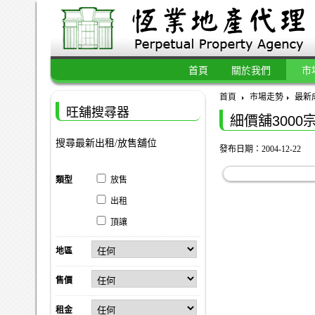
首頁
關於我們
市
首頁
市場走勢
最新
旺舖搜尋器
細價舖3000
搜尋最新出租/放售舖位
發布日期：2004-12-22
類型
放售
出租
頂讓
地區
售價
租金