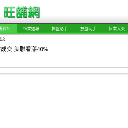
場資訊
恆業週報
搵盤助手
放盤助手
恆業大夫
成交
宗成交 美聯看漲40%