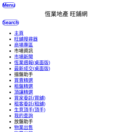
Menu
恆業地產 旺鋪網
Search
主頁
旺舖搜尋器
商場專區
市場資訊
市場新聞
恆業週報(桌面版)
最新成交(桌面版)
搵盤助手
買賣精選
租盤精選
頂讓精選
買家委託(買舖)
租客委託(租舖)
生意頂手(頂手)
我的查詢
放盤助手
物業出售