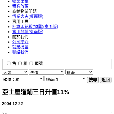
物業出租
租客放頂
商鋪物業問題
恆業大夫(桌面版)
實用工具
計算印花稅(物業)(桌面版)
實用網址(桌面版)
關於我們
公司簡介
就業機會
聯絡我們
售
租
頂讓
搜尋
返回
亞士厘道鋪三日升值11%
2004-12-22