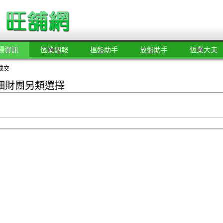
場資訊
恆業週報
搵盤助手
放盤助手
恆業大夫
成交
細財團另類選擇