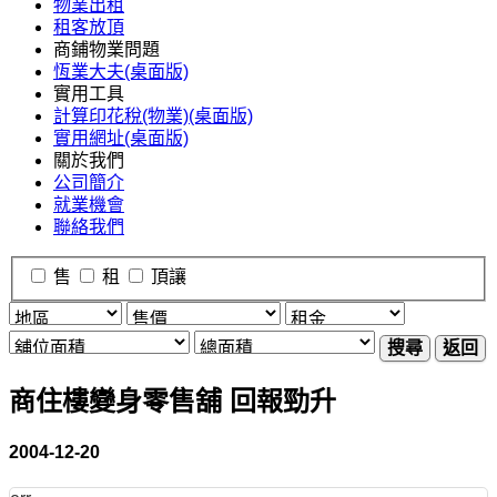
物業出租
租客放頂
商鋪物業問題
恆業大夫(桌面版)
實用工具
計算印花稅(物業)(桌面版)
實用網址(桌面版)
關於我們
公司簡介
就業機會
聯絡我們
售
租
頂讓
搜尋
返回
商住樓變身零售舖 回報勁升
2004-12-20