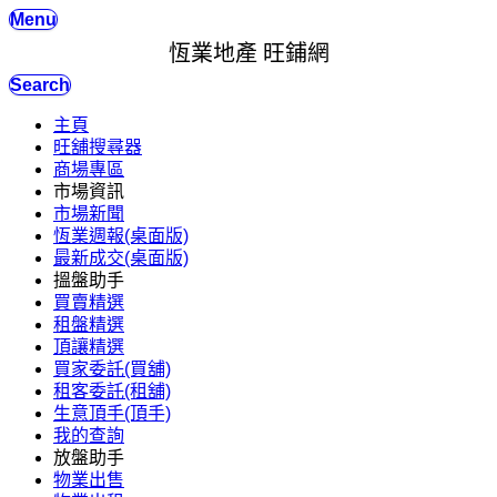
Menu
恆業地產 旺鋪網
Search
主頁
旺舖搜尋器
商場專區
市場資訊
市場新聞
恆業週報(桌面版)
最新成交(桌面版)
搵盤助手
買賣精選
租盤精選
頂讓精選
買家委託(買舖)
租客委託(租舖)
生意頂手(頂手)
我的查詢
放盤助手
物業出售