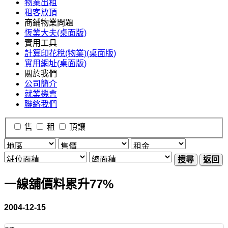
物業出租
租客放頂
商鋪物業問題
恆業大夫(桌面版)
實用工具
計算印花稅(物業)(桌面版)
實用網址(桌面版)
關於我們
公司簡介
就業機會
聯絡我們
售
租
頂讓
搜尋
返回
一線舖價料累升77%
2004-12-15