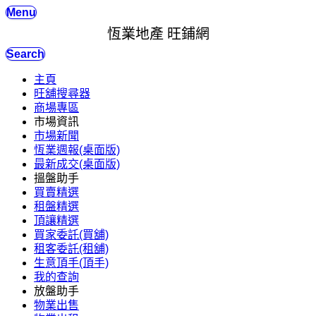
Menu
恆業地產 旺鋪網
Search
主頁
旺舖搜尋器
商場專區
市場資訊
市場新聞
恆業週報(桌面版)
最新成交(桌面版)
搵盤助手
買賣精選
租盤精選
頂讓精選
買家委託(買舖)
租客委託(租舖)
生意頂手(頂手)
我的查詢
放盤助手
物業出售