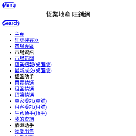
Menu
恆業地產 旺鋪網
Search
主頁
旺舖搜尋器
商場專區
市場資訊
市場新聞
恆業週報(桌面版)
最新成交(桌面版)
搵盤助手
買賣精選
租盤精選
頂讓精選
買家委託(買舖)
租客委託(租舖)
生意頂手(頂手)
我的查詢
放盤助手
物業出售