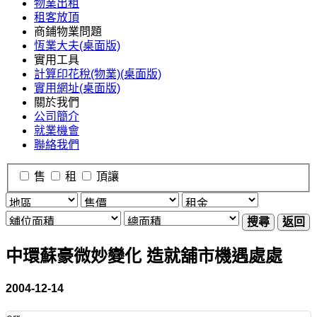
物業出租
租客放頂
商鋪物業問題
恆業大夫(桌面版)
實用工具
計算印花稅(物業)(桌面版)
實用網址(桌面版)
關於我們
公司簡介
就業機會
聯絡我們
售
租
頂讓
搜尋
返回
中環蘇豪微妙變化 造就舖市機遇處處
2004-12-14