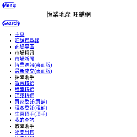
Menu
恆業地產 旺鋪網
Search
主頁
旺舖搜尋器
商場專區
市場資訊
市場新聞
恆業週報(桌面版)
最新成交(桌面版)
搵盤助手
買賣精選
租盤精選
頂讓精選
買家委託(買舖)
租客委託(租舖)
生意頂手(頂手)
我的查詢
放盤助手
物業出售