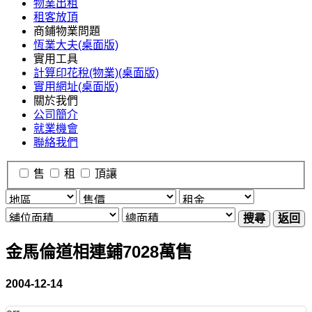
物業出租
租客放頂
商鋪物業問題
恆業大夫(桌面版)
實用工具
計算印花稅(物業)(桌面版)
實用網址(桌面版)
關於我們
公司簡介
就業機會
聯絡我們
售
租
頂讓
搜尋
返回
金馬倫道相連鋪7028萬售
2004-12-14