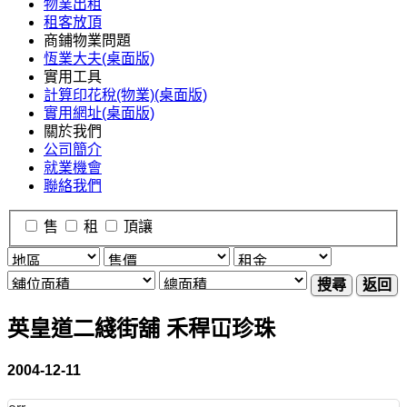
物業出租
租客放頂
商鋪物業問題
恆業大夫(桌面版)
實用工具
計算印花稅(物業)(桌面版)
實用網址(桌面版)
關於我們
公司簡介
就業機會
聯絡我們
售
租
頂讓
搜尋
返回
英皇道二綫街舖 禾稈冚珍珠
2004-12-11