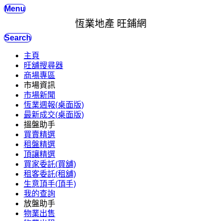
Menu
恆業地產 旺鋪網
Search
主頁
旺舖搜尋器
商場專區
市場資訊
市場新聞
恆業週報(桌面版)
最新成交(桌面版)
搵盤助手
買賣精選
租盤精選
頂讓精選
買家委託(買舖)
租客委託(租舖)
生意頂手(頂手)
我的查詢
放盤助手
物業出售