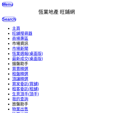
Menu
恆業地產 旺鋪網
Search
主頁
旺舖搜尋器
商場專區
市場資訊
市場新聞
恆業週報(桌面版)
最新成交(桌面版)
搵盤助手
買賣精選
租盤精選
頂讓精選
買家委託(買舖)
租客委託(租舖)
生意頂手(頂手)
我的查詢
放盤助手
物業出售