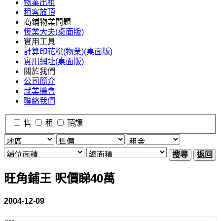
物業出租
租客放頂
商鋪物業問題
恆業大夫(桌面版)
實用工具
計算印花稅(物業)(桌面版)
實用網址(桌面版)
關於我們
公司簡介
就業機會
聯絡我們
售
租
頂讓
搜尋
返回
旺角鋪王 呎價睇40萬
2004-12-09