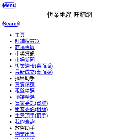
Menu
恆業地產 旺鋪網
Search
主頁
旺舖搜尋器
商場專區
市場資訊
市場新聞
恆業週報(桌面版)
最新成交(桌面版)
搵盤助手
買賣精選
租盤精選
頂讓精選
買家委託(買舖)
租客委託(租舖)
生意頂手(頂手)
我的查詢
放盤助手
物業出售