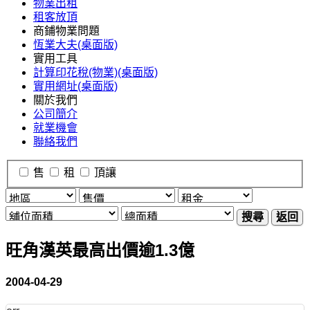
物業出租
租客放頂
商鋪物業問題
恆業大夫(桌面版)
實用工具
計算印花稅(物業)(桌面版)
實用網址(桌面版)
關於我們
公司簡介
就業機會
聯絡我們
售
租
頂讓
搜尋
返回
旺角漢英最高出價逾1.3億
2004-04-29