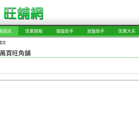
場資訊
恆業週報
搵盤助手
放盤助手
恆業大夫
成交
萬買旺角舖