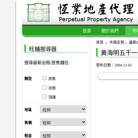
首頁
關於我們
市
首頁
市場走勢
最新
旺舖搜尋器
黃海明五千一
搜尋最新出租/放售舖位
發布日期：2004-12-02
類型
放售
出租
頂讓
地區
售價
租金