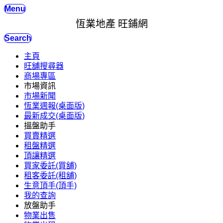
Menu
恆業地產 旺鋪網
Search
主頁
旺舖搜尋器
商場專區
市場資訊
市場新聞
恆業週報(桌面版)
最新成交(桌面版)
搵盤助手
買賣精選
租盤精選
頂讓精選
買家委託(買舖)
租客委託(租舖)
生意頂手(頂手)
我的查詢
放盤助手
物業出售