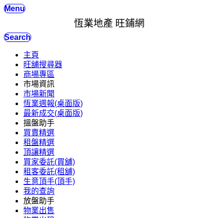
Menu
恆業地產 旺鋪網
Search
主頁
旺舖搜尋器
商場專區
市場資訊
市場新聞
恆業週報(桌面版)
最新成交(桌面版)
搵盤助手
買賣精選
租盤精選
頂讓精選
買家委託(買舖)
租客委託(租舖)
生意頂手(頂手)
我的查詢
放盤助手
物業出售