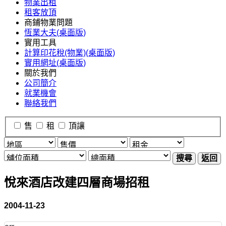
物業出租
租客放頂
商鋪物業問題
恆業大夫(桌面版)
實用工具
計算印花稅(物業)(桌面版)
實用網址(桌面版)
關於我們
公司簡介
就業機會
聯絡我們
售
租
頂讓
搜尋
返回
悅來酒店改建四層商場招租
2004-11-23