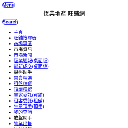
Menu
恆業地產 旺鋪網
Search
主頁
旺舖搜尋器
商場專區
市場資訊
市場新聞
恆業週報(桌面版)
最新成交(桌面版)
搵盤助手
買賣精選
租盤精選
頂讓精選
買家委託(買舖)
租客委託(租舖)
生意頂手(頂手)
我的查詢
放盤助手
物業出售