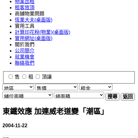
物業出租
租客放頂
商鋪物業問題
恆業大夫(桌面版)
實用工具
計算印花稅(物業)(桌面版)
實用網址(桌面版)
關於我們
公司簡介
就業機會
聯絡我們
售
租
頂讓
搜尋
返回
東鐵效應 加連威老道變「潮區」
2004-11-22