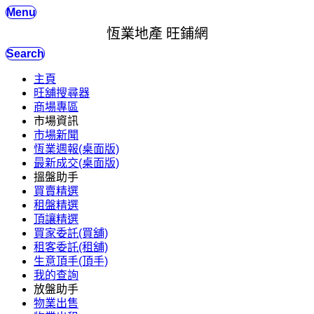
Menu
恆業地產 旺鋪網
Search
主頁
旺舖搜尋器
商場專區
市場資訊
市場新聞
恆業週報(桌面版)
最新成交(桌面版)
搵盤助手
買賣精選
租盤精選
頂讓精選
買家委託(買舖)
租客委託(租舖)
生意頂手(頂手)
我的查詢
放盤助手
物業出售