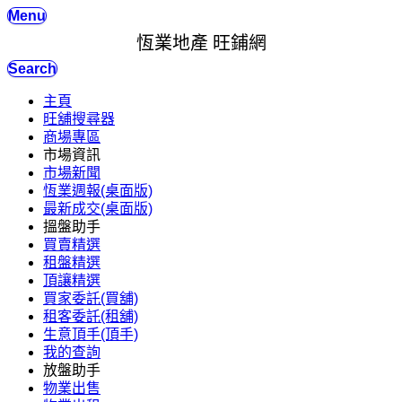
Menu
恆業地產 旺鋪網
Search
主頁
旺舖搜尋器
商場專區
市場資訊
市場新聞
恆業週報(桌面版)
最新成交(桌面版)
搵盤助手
買賣精選
租盤精選
頂讓精選
買家委託(買舖)
租客委託(租舖)
生意頂手(頂手)
我的查詢
放盤助手
物業出售