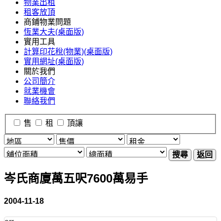
物業出租
租客放頂
商鋪物業問題
恆業大夫(桌面版)
實用工具
計算印花稅(物業)(桌面版)
實用網址(桌面版)
關於我們
公司簡介
就業機會
聯絡我們
售
租
頂讓
搜尋
返回
岑氏商廈萬五呎7600萬易手
2004-11-18